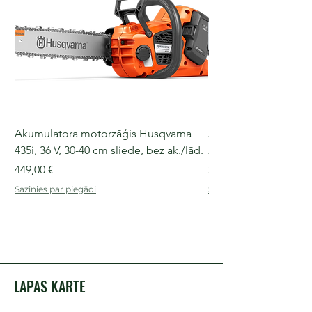
Akumulatora motorzāģis Husqvarna
Akumulatora motorz
435i, 36 V, 30-40 cm sliede, bez ak./lād.
225i, 36 V, 30-35 cm s
Cena
Cena
449,00 €
249,00 €
Sazinies par piegādi
Sazinies par piegādi
LAPAS KARTE