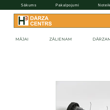
Sākums
Pakalpojumi
Notei
MĀJAI
ZĀLIENAM
DĀRZA