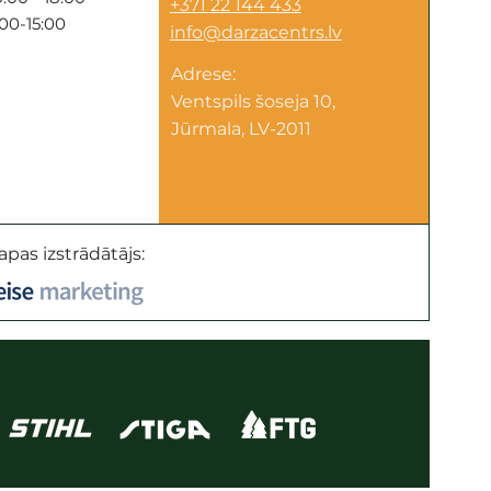
+371 22 144 433
:00-15:00
info@darzacentrs.lv
Adrese:
Ventspils šoseja 10,
Jūrmala, LV-2011
apas izstrādātājs: