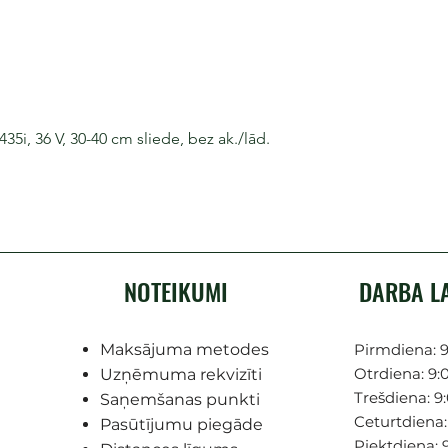
i, 36 V, 30-40 cm sliede, bez ak./lād.
NOTEIKUMI
DARBA L
Maksājuma metodes
Pirmdiena: 9
Otrdiena: 9:0
Uzņēmuma rekvizīti
Trešdiena: 9:
Saņemšanas punkti
Ceturtdiena: 
Pasūtījumu piegāde
Piektdiena: 9