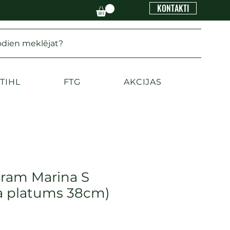
KONTAKTI
odien meklējat?
TIHL
FTG
AKCIJAS
oram Marina S
a platums 38cm)