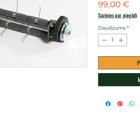
Ce
99,00 €
Sazinies par piegādi
Daudzums
*
P
I