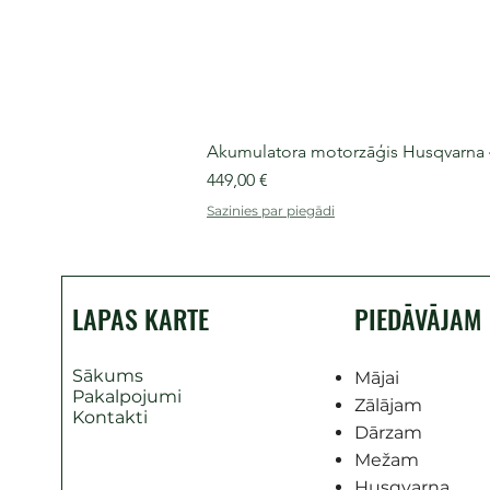
Akumulatora motorzāģis Husqvarna 435
Cena
449,00 €
Sazinies par piegādi
LAPAS KARTE
PIEDĀVĀJAM
Sākums
Mājai
Pakalpojumi
Zālājam
Kontakti
Dārzam
Mežam
Husqvarna