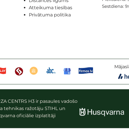
Distances līgums
Sestdiena: 9
Atteikuma tiesības
Privātuma politika
Mājasl
ZA CENTRS H3 ir pasaules vadošo
a tehnikas ražotāju STIHL un
varna oficiālie izplatītāji