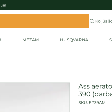
kumi
Ko jūs š
M
MEŽAM
HUSQVARNA
S
Ass aerat
390 (darb
SKU: EP39AM