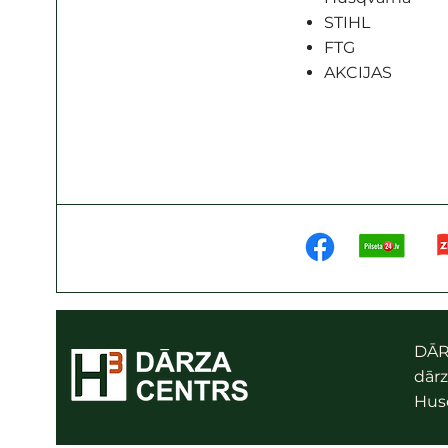
STIHL
FTG
AKCIJAS
DĀR
dārz
Husq