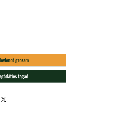
na
ievienot grozam
egādāties tagad