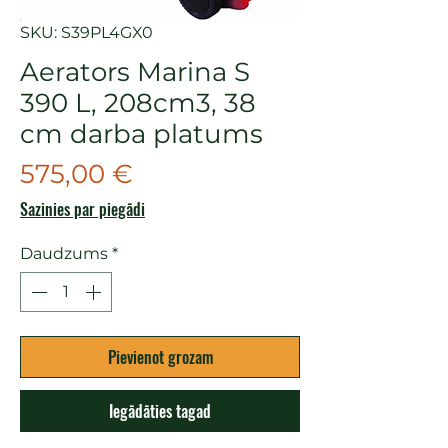
SKU: S39PL4GX0
Aerators Marina S
390 L, 208cm3, 38
cm darba platums
Cena
575,00 €
Sazinies par piegādi
Daudzums
*
Pievienot grozam
Iegādāties tagad