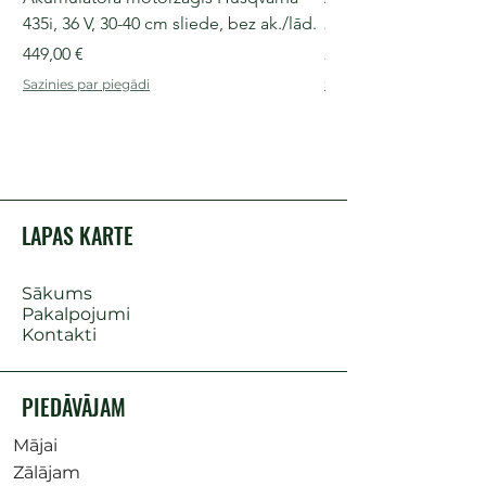
435i, 36 V, 30-40 cm sliede, bez ak./lād.
225i, 36 V, 30-35 cm s
Cena
Cena
449,00 €
249,00 €
Sazinies par piegādi
Sazinies par piegādi
LAPAS KARTE
Sākums
Pakalpojumi
Kontakti
PIEDĀVĀJAM
Mājai
Zālājam