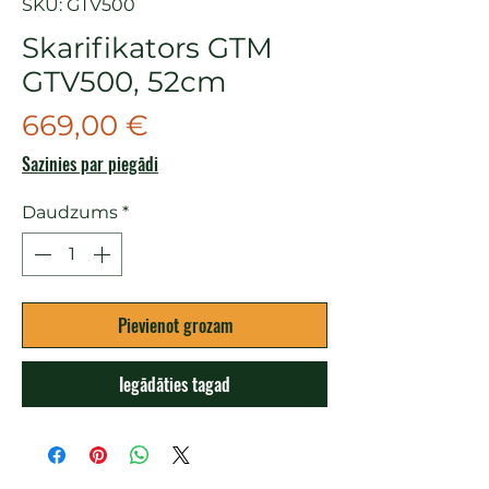
SKU: GTV500
Skarifikators GTM
GTV500, 52cm
Cena
669,00 €
Sazinies par piegādi
Daudzums
*
Pievienot grozam
Iegādāties tagad