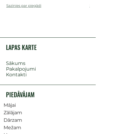
Sazinies par piegādi
Sazinies par piegādi
LAPAS KARTE
Sākums
Pakalpojumi
Kontakti
PIEDĀVĀJAM
Mājai
Zālājam
Dārzam
Mežam