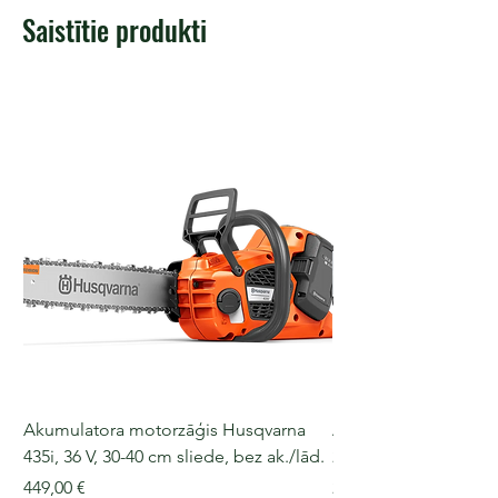
Saistītie produkti
Akumulatora motorzāģis Husqvarna
Akumulatora motorz
435i, 36 V, 30-40 cm sliede, bez ak./lād.
225i, 36 V, 30-35 cm s
Cena
Cena
449,00 €
249,00 €