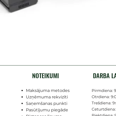
NOTEIKUMI
DARBA L
Maksājuma metodes
Pirmdiena: 9
Otrdiena: 9:0
Uzņēmuma rekvizīti
Trešdiena: 9:
Saņemšanas punkti
Ceturtdiena: 
Pasūtījumu piegāde
Piektdiena: 9