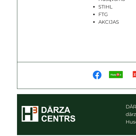
STIHL
FTG
AKCIJAS
DĀR
dārz
Husq