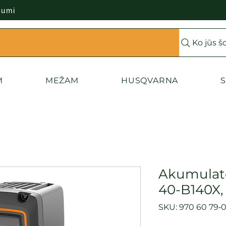
kumi
Ko jūs š
M
MEŽAM
HUSQVARNA
S
Akumulat
40-B140X,
SKU: 970 60 79‑0