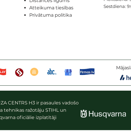
Distances līgums
Sestdiena: 9
Atteikuma tiesības
Privātuma politika
Mājasl
ZA CENTRS H3 ir pasaules vadošo
a tehnikas ražotāju STIHL un
varna oficiālie izplatītāji