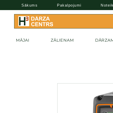
Sākums
Pakalpojumi
Notei
MĀJAI
ZĀLIENAM
DĀRZA