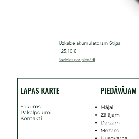
Uzkabe akumulatoram Stiga
Cena
125,10 €
Sazinies par piegādi
LAPAS KARTE
PIEDĀVĀJAM
Sākums
Mājai
Pakalpojumi
Zālājam
Kontakti
Dārzam
Mežam
Husqvarna