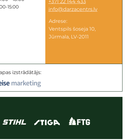
+371 22 144 433
:00-15:00
info@darzacentrs.lv
Adrese:
Ventspils šoseja 10,
Jūrmala, LV-2011
apas izstrādātājs: