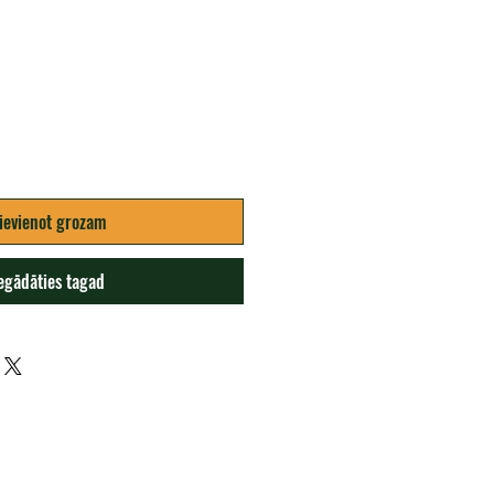
ena
ievienot grozam
egādāties tagad