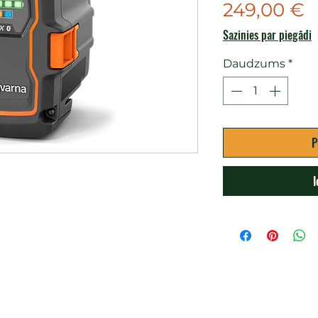
C
249,00 €
Sazinies par piegādi
Daudzums
*
P
I