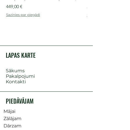
Cena
Cena
449,00 €
249,00 €
Sazinies par piegādi
Sazinies par piegādi
LAPAS KARTE
Sākums
Pakalpojumi
Kontakti
PIEDĀVĀJAM
Mājai
Zālājam
Dārzam