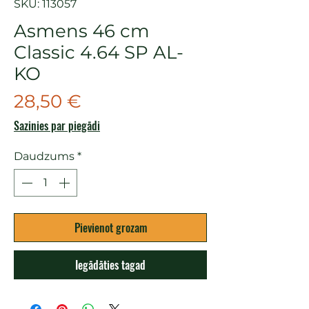
SKU: 113057
Asmens 46 cm
Classic 4.64 SP AL-
KO
Cena
28,50 €
Sazinies par piegādi
Daudzums
*
Pievienot grozam
Iegādāties tagad