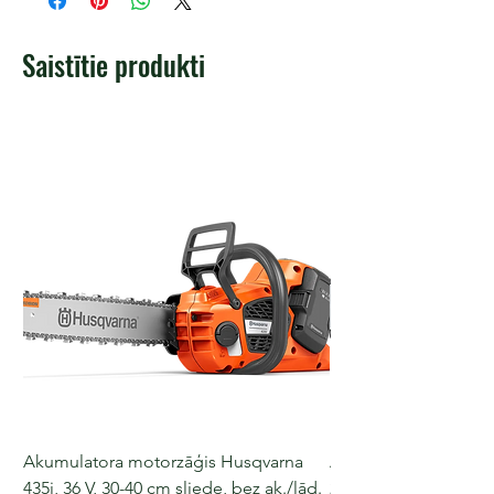
Saistītie produkti
Akumulatora motorzāģis Husqvarna
Akumulatora motorz
435i, 36 V, 30-40 cm sliede, bez ak./lād.
225i, 36 V, 30-35 cm s