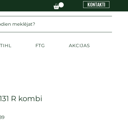
KONTAKTI
odien meklējat?
TIHL
FTG
AKCIJAS
131 R kombi
89