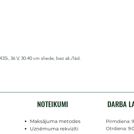
i, 36 V, 30-40 cm sliede, bez ak./lād.
NOTEIKUMI
DARBA L
Maksājuma metodes
Pirmdiena: 9
Otrdiena: 9:0
Uzņēmuma rekvizīti