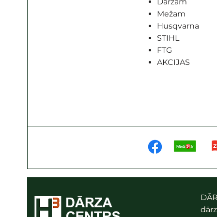
Dārzam
Mežam
Husqvarna
STIHL
FTG
AKCIJAS
DĀR
dārz