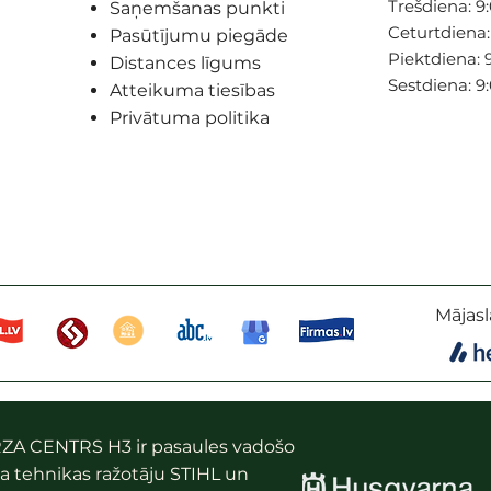
Trešdiena: 9:
Saņemšanas punkti
Ceturtdiena: 
Pasūtījumu piegāde
Piektdiena: 9
Distances līgums
Sestdiena: 9
Atteikuma tiesības
Privātuma politika
Mājasl
ZA CENTRS H3 ir pasaules vadošo
a tehnikas ražotāju STIHL un