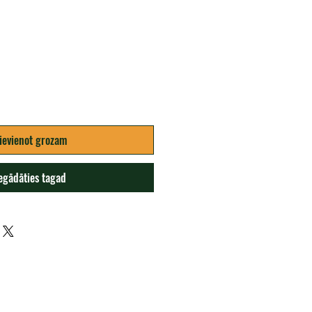
ena
ievienot grozam
egādāties tagad