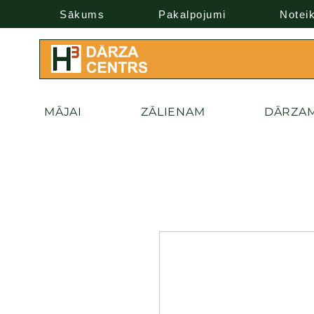
Sākums
Pakalpojumi
Notei
MĀJAI
ZĀLIENAM
DĀRZA