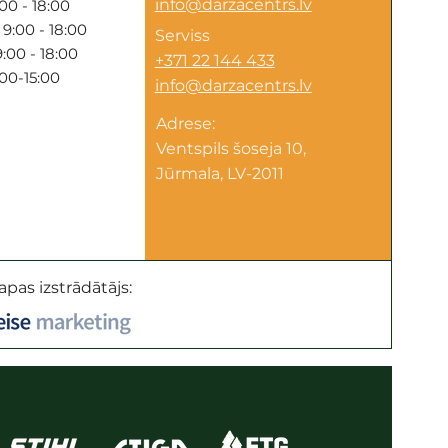
info@darzacentrs.lv
00 - 18:00
9:00 - 18:00
Serviss
:00 - 18:00
+371 22 144 433
:00-15:00
info@darzacentrs.lv
Adrese:
Ventspils šoseja 10,
Jūrmala, LV-2011
apas izstrādātājs: