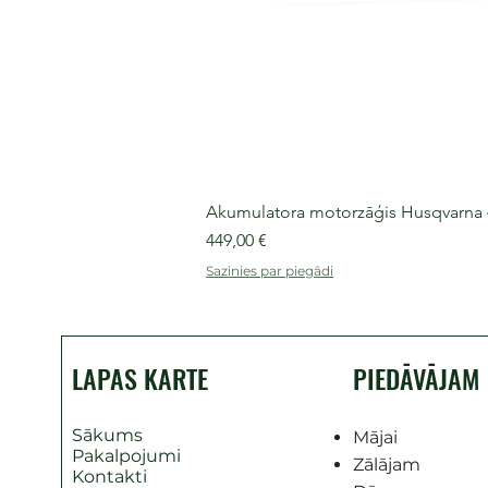
Akumulatora motorzāģis Husqvarna 435
Cena
449,00 €
Sazinies par piegādi
LAPAS KARTE
PIEDĀVĀJAM
Sākums
Mājai
Pakalpojumi
Zālājam
Kontakti