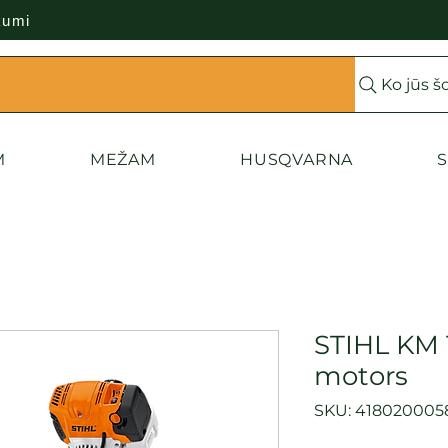
kumi
Ko jūs š
M
MEŽAM
HUSQVARNA
S
STIHL KM 
motors
SKU: 418020005