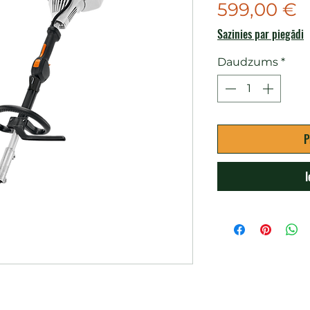
C
599,00 €
Sazinies par piegādi
Daudzums
*
P
I