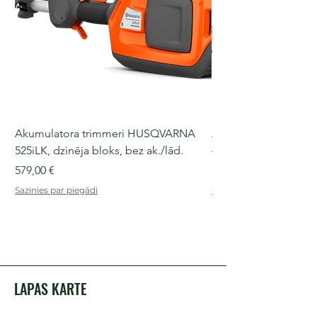
Akumulatora trimmeri HUSQVARNA
Akumulatora motorz
525iLK, dzinēja bloks, bez ak./lād.
435i, 36 V, 30-40 cm s
Cena
Cena
579,00 €
509,00 €
Sazinies par piegādi
Sazinies par piegādi
LAPAS KARTE