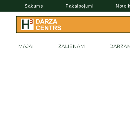
Sākums
Pakalpojumi
Notei
MĀJAI
ZĀLIENAM
DĀRZA