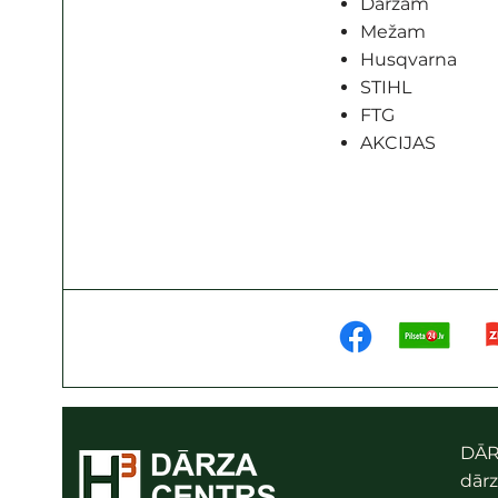
Dārzam
Mežam
Husqvarna
STIHL
FTG
AKCIJAS
DĀR
dārz