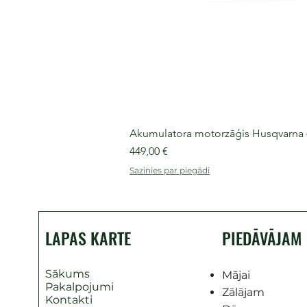
Akumulatora motorzāģis Husqvarna 435
Cena
449,00 €
Sazinies par piegādi
LAPAS KARTE
PIEDĀVĀJAM
Sākums
Mājai
Pakalpojumi
Zālājam
Kontakti