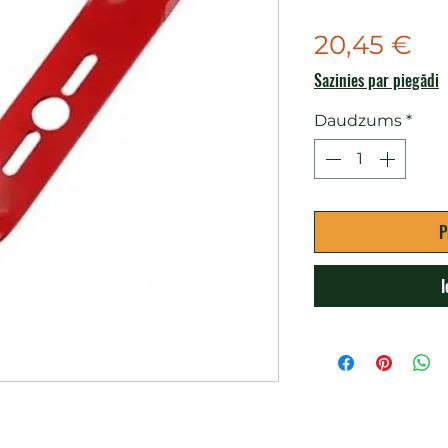
Ce
20,45 €
Sazinies par piegādi
Daudzums
*
P
I