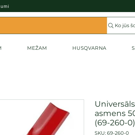
kumi
Ko jūs š
M
MEŽAM
HUSQVARNA
S
Universāls
asmens 5
(69-260-0
SKU: 69-260-0