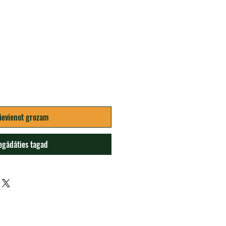
na
ievienot grozam
egādāties tagad