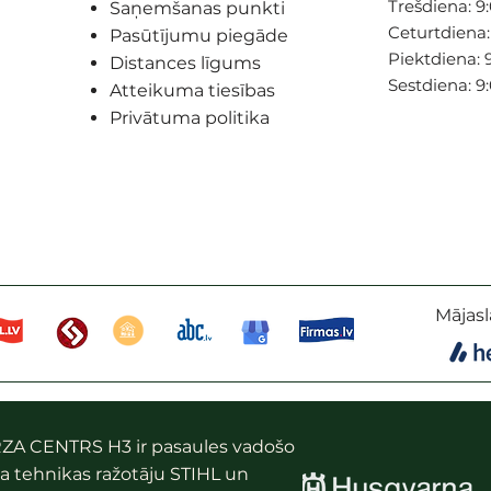
Trešdiena: 9:
Saņemšanas punkti
Ceturtdiena: 
Pasūtījumu piegāde
Piektdiena: 9
Distances līgums
Sestdiena: 9
Atteikuma tiesības
Privātuma politika
Mājasl
ZA CENTRS H3 ir pasaules vadošo
a tehnikas ražotāju STIHL un