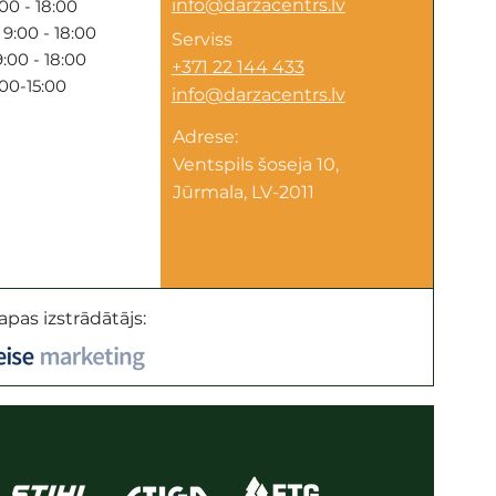
info@darzacentrs.lv
00 - 18:00
9:00 - 18:00
Serviss
:00 - 18:00
+371 22 144 433
:00-15:00
info@darzacentrs.lv
Adrese:
Ventspils šoseja 10,
Jūrmala, LV-2011
apas izstrādātājs: