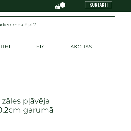
KONTAKTI
odien meklējat?
TIHL
FTG
AKCIJAS
 zāles pļāvēja
0,2cm garumā
)