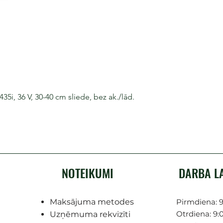
i, 36 V, 30-40 cm sliede, bez ak./lād.
NOTEIKUMI
DARBA L
Maksājuma metodes
Pirmdiena: 9
Otrdiena: 9:0
Uzņēmuma rekvizīti