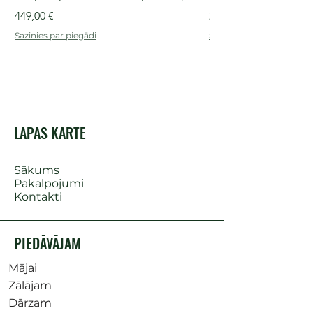
Cena
Cena
449,00 €
249,00 €
Sazinies par piegādi
Sazinies par piegādi
LAPAS KARTE
Sākums
Pakalpojumi
Kontakti
PIEDĀVĀJAM
Mājai
Zālājam
Dārzam