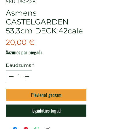
SKU: R50428
Asmens
CASTELGARDEN
53,3cm DECK 42cale
Cena
20,00 €
Sazinies par piegādi
Daudzums
*
Pievienot grozam
Iegādāties tagad