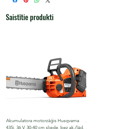
Saistītie produkti
Akumulatora motorzāģis Husqvarna
Akumulatora motorz
435i, 36 V, 30-40 cm sliede, bez ak./lād.
225i, 36 V, 30-35 cm s