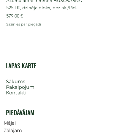
Akumulatora trimmeri HUSQVARNA
Akumulatora motorz
525iLK, dzinēja bloks, bez ak./lād.
435i, 36 V, 30-40 cm s
Cena
Cena
579,00 €
509,00 €
Sazinies par piegādi
Sazinies par piegādi
LAPAS KARTE
Sākums
Pakalpojumi
Kontakti
PIEDĀVĀJAM
Mājai
Zālājam