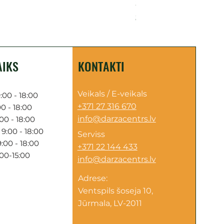
Cena
249,00 €
Sazinies par piegādi
AIKS
KONTAKTI
Veikals / E-veikals
:00 - 18:00
+371 27 316 670
0 - 18:00
info@darzacentrs.lv
00 - 18:00
9:00 - 18:00
Serviss
:00 - 18:00
+371 22 144 433
:00-15:00
info@darzacentrs.lv
Adrese:
Ventspils šoseja 10,
Jūrmala, LV-2011