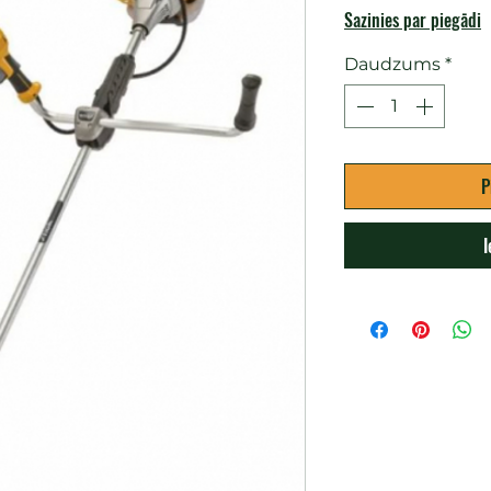
Sazinies par piegādi
Daudzums
*
P
I