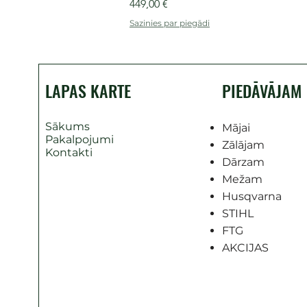
Cena
449,00 €
Sazinies par piegādi
LAPAS KARTE
PIEDĀVĀJAM
Sākums
Mājai
Pakalpojumi
Zālājam
Kontakti
Dārzam
Mežam
Husqvarna
STIHL
FTG
AKCIJAS