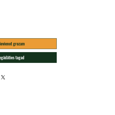
ievienot grozam
egādāties tagad