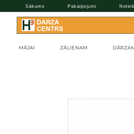
Sākums
Pakalpojumi
Notei
MĀJAI
ZĀLIENAM
DĀRZA