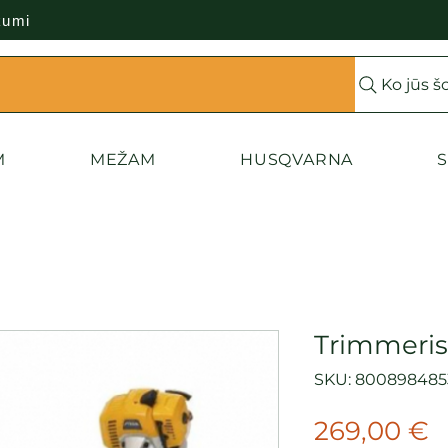
kumi
Ko jūs š
M
MEŽAM
HUSQVARNA
S
Trimmeris
SKU: 800898485
C
269,00 €