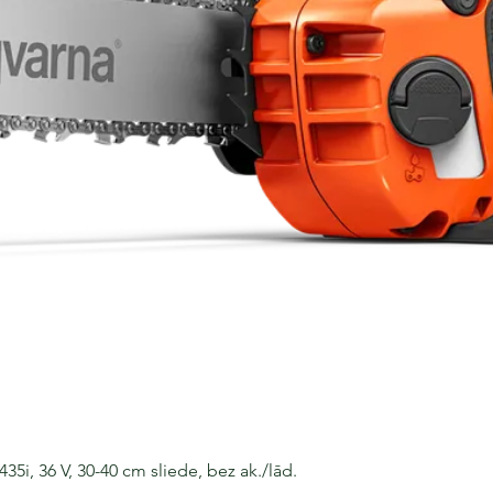
i, 36 V, 30-40 cm sliede, bez ak./lād.