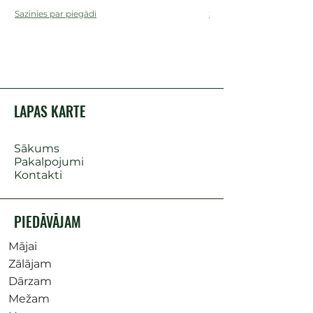
Sazinies par piegādi
Sazinies par piegādi
LAPAS KARTE
Sākums
Pakalpojumi
Kontakti
PIEDĀVĀJAM
Mājai
Zālājam
Dārzam
Mežam