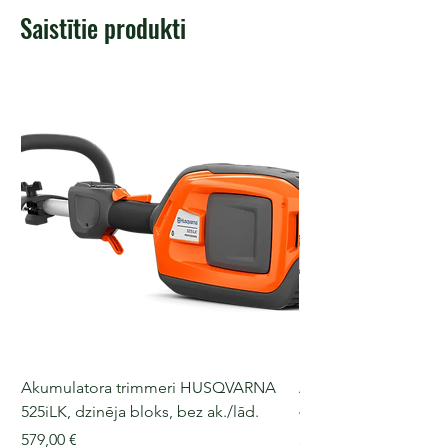
Saistītie produkti
Akumulatora trimmeri HUSQVARNA
Akumulatora motorz
525iLK, dzinēja bloks, bez ak./lād.
435i, 36 V, 30-40 cm s
Cena
Cena
579,00 €
509,00 €