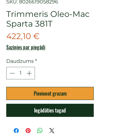
SKU: 8026619058296
Trimmeris Oleo-Mac
Sparta 381T
Cena
422,10 €
Sazinies par piegādi
Daudzums
*
Pievienot grozam
Iegādāties tagad