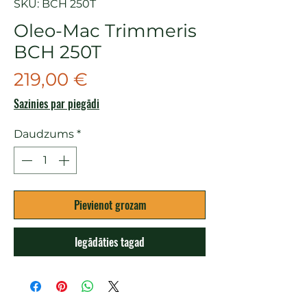
SKU: BCH 250T
Oleo-Mac Trimmeris
BCH 250T
Cena
219,00 €
Sazinies par piegādi
Daudzums
*
Pievienot grozam
Iegādāties tagad