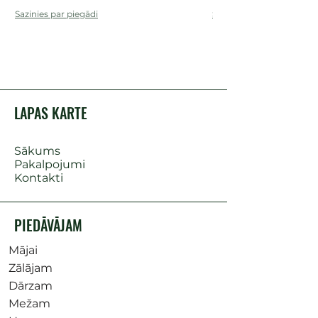
Sazinies par piegādi
Sazinies par piegādi
LAPAS KARTE
Sākums
Pakalpojumi
Kontakti
PIEDĀVĀJAM
Mājai
Zālājam
Dārzam
Mežam