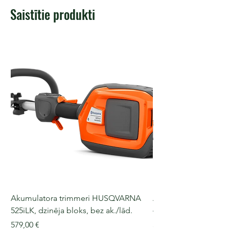
Saistītie produkti
Akumulatora trimmeri HUSQVARNA
Akumulatora motorz
525iLK, dzinēja bloks, bez ak./lād.
435i, 36 V, 30-40 cm s
Cena
Cena
579,00 €
509,00 €