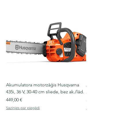
Akumulatora motorzāģis Husqvarna
Akumulatora motorz
435i, 36 V, 30-40 cm sliede, bez ak./lād.
225i, 36 V, 30-35 cm s
Cena
Cena
449,00 €
249,00 €
Sazinies par piegādi
Sazinies par piegādi