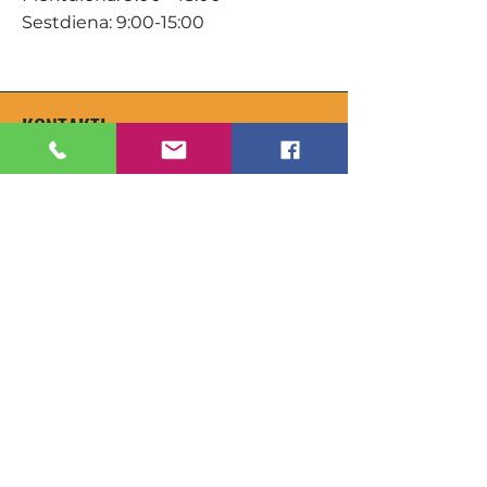
Sestdiena: 9:00-15:00
KONTAKTI
Veikals / E-veikals
+371 27 316 670
info@darzacentrs.lv
Serviss
+371 22 144 433
info@darzacentrs.lv
Adrese:
Ventspils šoseja 10, Jūrmala, LV-
2011