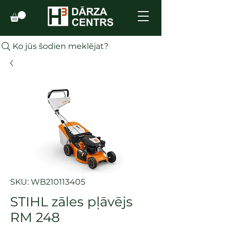
Ko jūs šodien meklējat?
SKU: WB210113405
STIHL zāles pļāvējs
RM 248