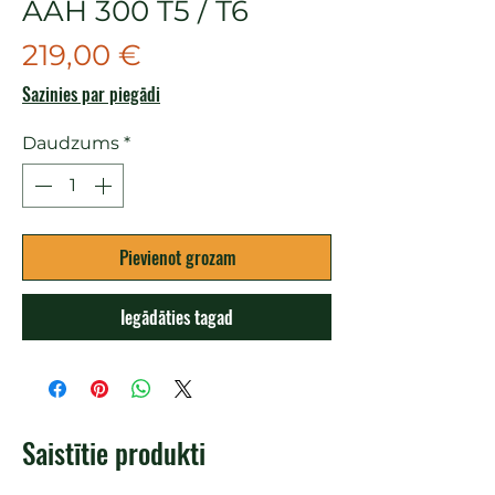
AAH 300 T5 / T6
Cena
219,00 €
Sazinies par piegādi
Daudzums
*
Pievienot grozam
Iegādāties tagad
Saistītie produkti