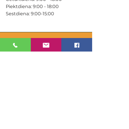
Piektdiena: 9:00 - 18:00
Sestdiena: 9:00-15:00
KONTAKTI
Veikals / E-veikals
+371 27 316 670
info@darzacentrs.lv
Serviss
+371 22 144 433
info@darzacentrs.lv
Adrese:
Ventspils šoseja 10, Jūrmala, LV-
2011