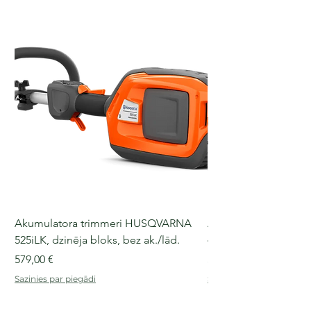
Akumulatora trimmeri HUSQVARNA
Akumulatora motorz
525iLK, dzinēja bloks, bez ak./lād.
435i, 36 V, 30-40 cm s
Cena
Cena
579,00 €
509,00 €
Sazinies par piegādi
Sazinies par piegādi