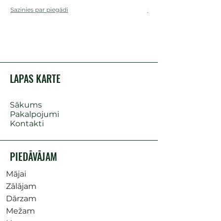
Sazinies par piegādi
Sazinies par piegādi
LAPAS KARTE
Sākums
Pakalpojumi
Kontakti
PIEDĀVĀJAM
Mājai
Zālājam
Dārzam
Mežam