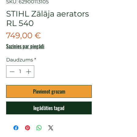
SKU: 62900113105
STIHL Zālāja aerators
RL 540
Cena
749,00 €
Sazinies par piegādi
Daudzums
*
Pievienot grozam
Iegādāties tagad