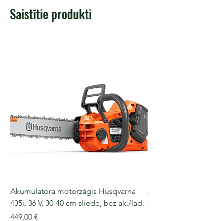
Saistītie produkti
Akumulatora motorzāģis Husqvarna
Akumulatora motorz
435i, 36 V, 30-40 cm sliede, bez ak./lād.
225i, 36 V, 30-35 cm s
Cena
Cena
449,00 €
249,00 €