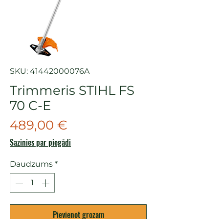
SKU: 41442000076A
Trimmeris STIHL FS
70 C-E
Cena
489,00 €
Sazinies par piegādi
Daudzums
*
Pievienot grozam