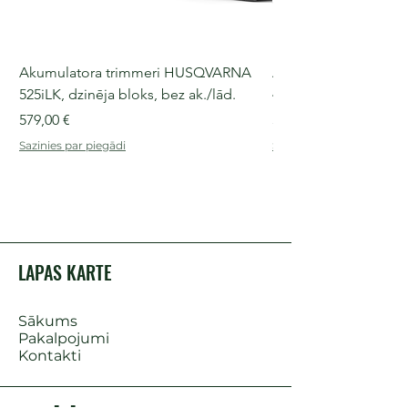
Akumulatora trimmeri HUSQVARNA
Akumulatora motorz
525iLK, dzinēja bloks, bez ak./lād.
435i, 36 V, 30-40 cm s
Cena
Cena
579,00 €
509,00 €
Sazinies par piegādi
Sazinies par piegādi
LAPAS KARTE
Sākums
Pakalpojumi
Kontakti