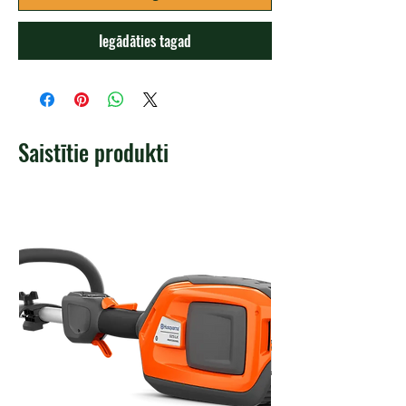
Iegādāties tagad
Saistītie produkti