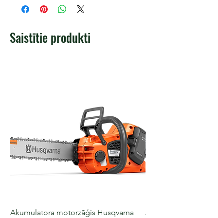
Saistītie produkti
Akumulatora motorzāģis Husqvarna
Akumulatora motorz