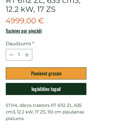
RT 6112 ZL, 635 cm3,
12.2 kW, 17 ZS
Cena
4999,00 €
Sazinies par piegādi
Daudzums
*
Pievienot grozam
Iegādāties tagad
STIHL dārza traktors RT 6112 ZL, 635 
cm3, 12.2 kW, 17 ZS, 110 cm pļaušanas 
platums