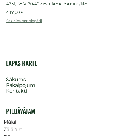
435i, 36 V, 30-40 cm sliede, bez ak./lād.
225i, 36 V, 30-35 cm s
Cena
Cena
449,00 €
249,00 €
Sazinies par piegādi
Sazinies par piegādi
LAPAS KARTE
Sākums
Pakalpojumi
Kontakti
PIEDĀVĀJAM
Mājai
Zālājam