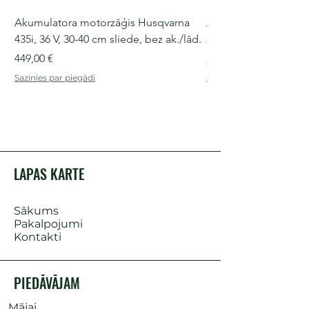
Akumulatora motorzāģis Husqvarna
Akumulatora motorz
435i, 36 V, 30-40 cm sliede, bez ak./lād.
225i, 36 V, 30-35 cm s
Cena
Cena
449,00 €
249,00 €
Sazinies par piegādi
Sazinies par piegādi
LAPAS KARTE
Sākums
Pakalpojumi
Kontakti
PIEDĀVĀJAM
Mājai