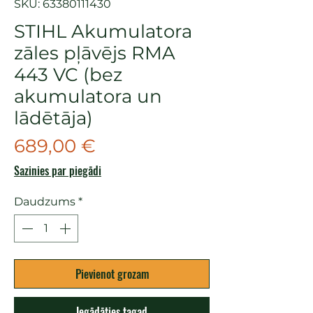
SKU: 63380111430
STIHL Akumulatora
zāles pļāvējs RMA
443 VC (bez
akumulatora un
lādētāja)
Cena
689,00 €
Sazinies par piegādi
Daudzums
*
Pievienot grozam
Iegādāties tagad