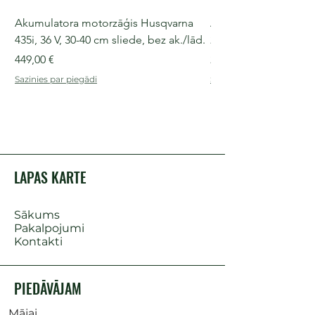
Akumulatora motorzāģis Husqvarna
Akumulatora motorz
435i, 36 V, 30-40 cm sliede, bez ak./lād.
225i, 36 V, 30-35 cm s
Cena
Cena
449,00 €
249,00 €
Sazinies par piegādi
Sazinies par piegādi
LAPAS KARTE
Sākums
Pakalpojumi
Kontakti
PIEDĀVĀJAM
Mājai