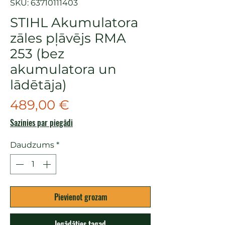
SKU: 63710111403
STIHL Akumulatora
zāles pļāvējs RMA
253 (bez
akumulatora un
lādētāja)
Cena
489,00 €
Sazinies par piegādi
Daudzums
*
Pievienot grozam
Iegādāties tagad