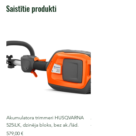
Saistītie produkti
Akumulatora trimmeri HUSQVARNA
Akumulatora motorz
525iLK, dzinēja bloks, bez ak./lād.
435i, 36 V, 30-40 cm s
Cena
Cena
579,00 €
509,00 €