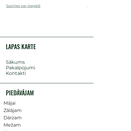
Sazinies par piegādi
Sazinies par piegādi
LAPAS KARTE
Sākums
Pakalpojumi
Kontakti
PIEDĀVĀJAM
Mājai
Zālājam
Dārzam
Mežam