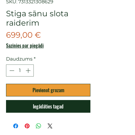
SKU: 7313321308629
Stiga sānu slota
raiderim
Cena
699,00 €
Sazinies par piegādi
Daudzums
*
Pievienot grozam
Iegādāties tagad