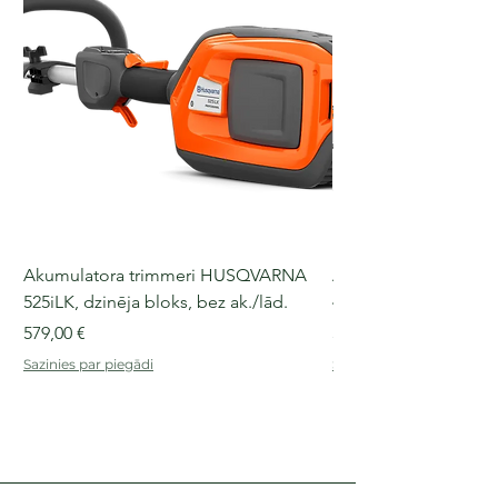
Akumulatora trimmeri HUSQVARNA
Akumulatora motorz
525iLK, dzinēja bloks, bez ak./lād.
435i, 36 V, 30-40 cm s
Cena
Cena
579,00 €
509,00 €
Sazinies par piegādi
Sazinies par piegādi