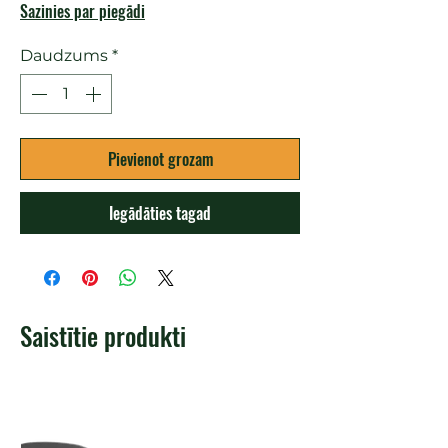
Sazinies par piegādi
Daudzums
*
Pievienot grozam
Iegādāties tagad
Saistītie produkti