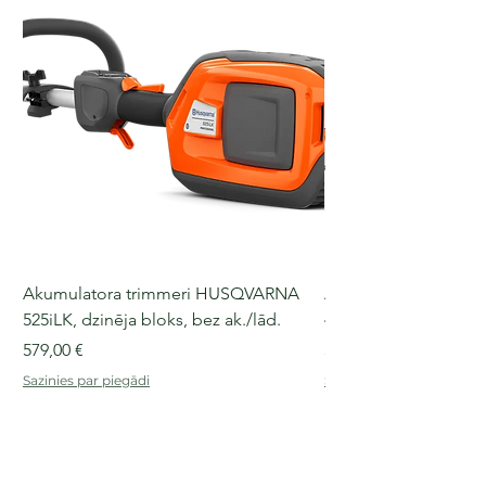
Akumulatora trimmeri HUSQVARNA
Akumulatora motorz
525iLK, dzinēja bloks, bez ak./lād.
435i, 36 V, 30-40 cm s
Cena
Cena
579,00 €
509,00 €
Sazinies par piegādi
Sazinies par piegādi