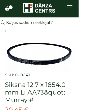
Ko jūs šodien meklējat?
SKU: 008-141
Siksna 12.7 x 1854.0
mm Li AA73&quot;
Murray #
Cena
20,45 €