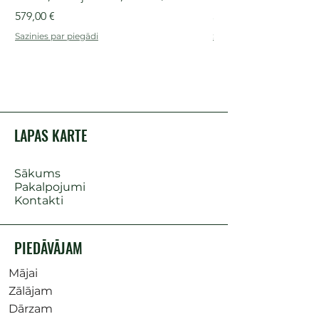
Cena
Cena
579,00 €
509,00 €
Sazinies par piegādi
Sazinies par piegādi
LAPAS KARTE
Sākums
Pakalpojumi
Kontakti
PIEDĀVĀJAM
Mājai
Zālājam
Dārzam