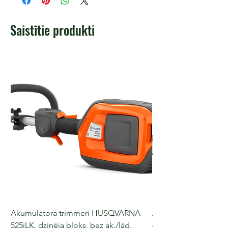
Saistītie produkti
Akumulatora trimmeri HUSQVARNA
Akumulatora motorz
525iLK, dzinēja bloks, bez ak./lād.
435i, 36 V, 30-40 cm s