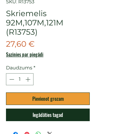
SKU: R13753
Skriemelis
92M,107M,121M
(R13753)
Cena
27,60 €
Sazinies par piegādi
Daudzums
*
Pievienot grozam
Iegādāties tagad