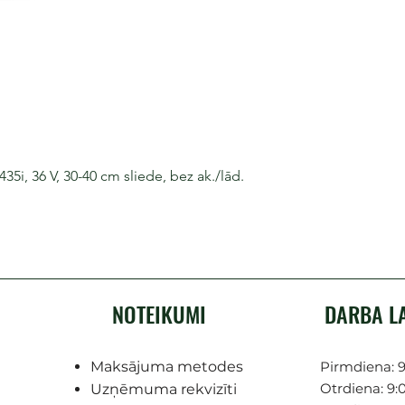
i, 36 V, 30-40 cm sliede, bez ak./lād.
NOTEIKUMI
DARBA L
Maksājuma metodes
Pirmdiena: 9
Otrdiena: 9:0
Uzņēmuma rekvizīti