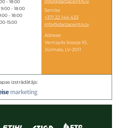
info@darzacentrs.lv
00 - 18:00
9:00 - 18:00
Serviss
:00 - 18:00
+371 22 144 433
:00-15:00
info@darzacentrs.lv
Adrese:
Ventspils šoseja 10,
Jūrmala, LV-2011
apas izstrādātājs: