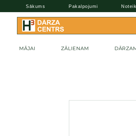
Sākums
Pakalpojumi
Notei
MĀJAI
ZĀLIENAM
DĀRZA