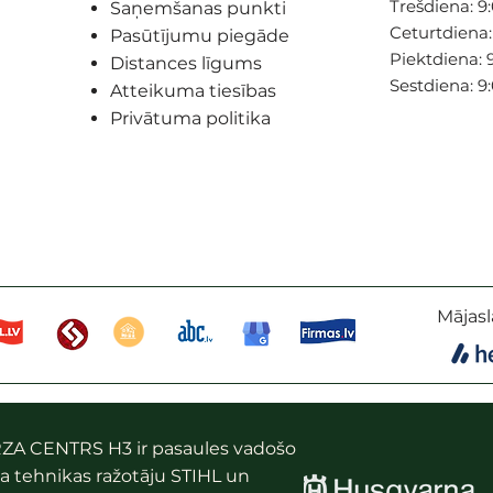
Trešdiena: 9:
Saņemšanas punkti
Ceturtdiena: 
Pasūtījumu piegāde
Piektdiena: 9
Distances līgums
Sestdiena: 9
Atteikuma tiesības
Privātuma politika
Mājasl
ZA CENTRS H3 ir pasaules vadošo
a tehnikas ražotāju STIHL un