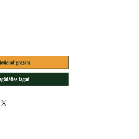
na
ievienot grozam
egādāties tagad