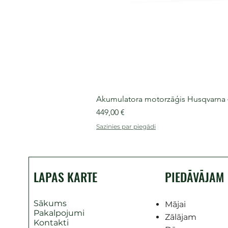
Akumulatora motorzāģis Husqvarna 435
Cena
449,00 €
Sazinies par piegādi
LAPAS KARTE
PIEDĀVĀJAM
Sākums
Mājai
Pakalpojumi
Zālājam
Kontakti