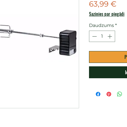
Ce
63,99 €
Sazinies par piegādi
Daudzums
*
P
I