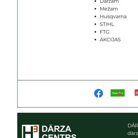
Dārzam
Mežam
Husqvarna
STIHL
FTG
AKCIJAS
DĀR
dārz