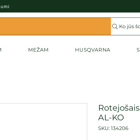
kumi
Ko jūs š
M
MEŽAM
HUSQVARNA
S
Rotejošai
AL-KO
SKU: 134206