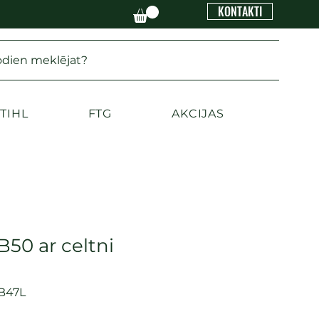
KONTAKTI
odien meklējat?
TIHL
FTG
AKCIJAS
50 ar celtni
FB47L