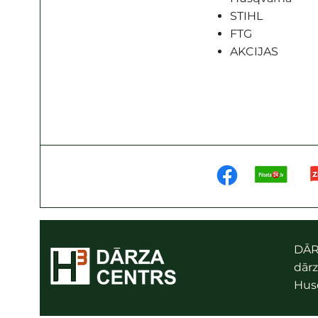
STIHL
FTG
AKCIJAS
DĀR
dārz
Husq