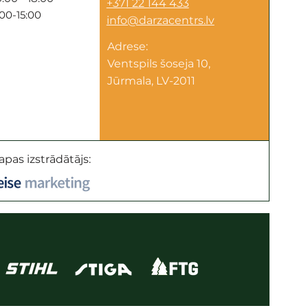
+371 22 144 433
:00-15:00
info@darzacentrs.lv
Adrese:
Ventspils šoseja 10,
Jūrmala, LV-2011
apas izstrādātājs: