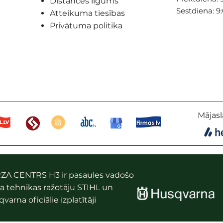
Distances līgums
Sestdiena: 9
Atteikuma tiesības
Privātuma politika
Mājasl
ZA CENTRS H3 ir pasaules vadošo
a tehnikas ražotāju STIHL un
varna oficiālie izplatītāji