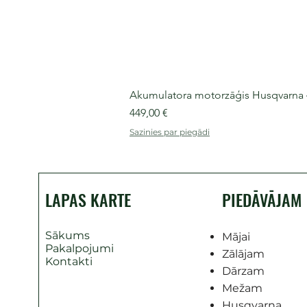
Akumulatora motorzāģis Husqvarna 435
Cena
449,00 €
Sazinies par piegādi
LAPAS KARTE
PIEDĀVĀJAM
Sākums
Mājai
Pakalpojumi
Zālājam
Kontakti
Dārzam
Mežam
Husqvarna