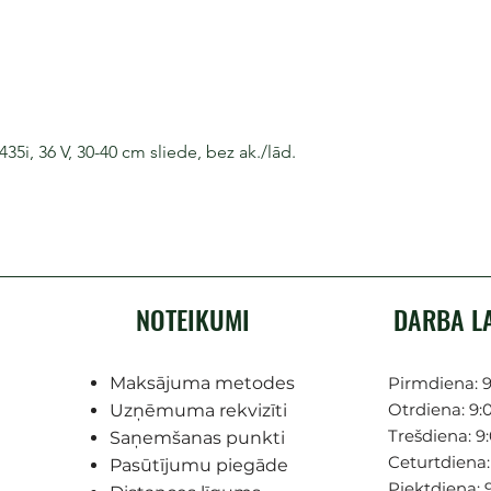
i, 36 V, 30-40 cm sliede, bez ak./lād.
NOTEIKUMI
DARBA L
Maksājuma metodes
Pirmdiena: 9
Otrdiena: 9:0
Uzņēmuma rekvizīti
Trešdiena: 9:
Saņemšanas punkti
Ceturtdiena: 
Pasūtījumu piegāde
Piektdiena: 9