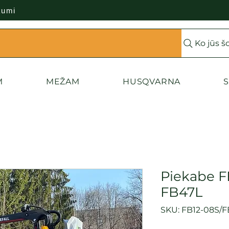
kumi
Ko jūs š
M
MEŽAM
HUSQVARNA
S
Piekabe FB
FB47L
SKU: FB12-08S/