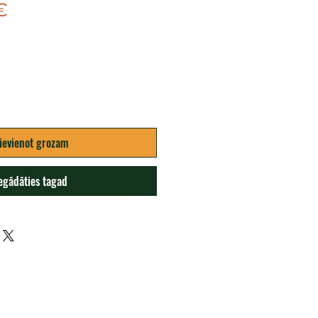
Cena
€
ievienot grozam
egādāties tagad