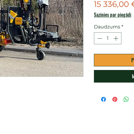
15 336,00 
Sazinies par piegādi
Daudzums
*
P
I