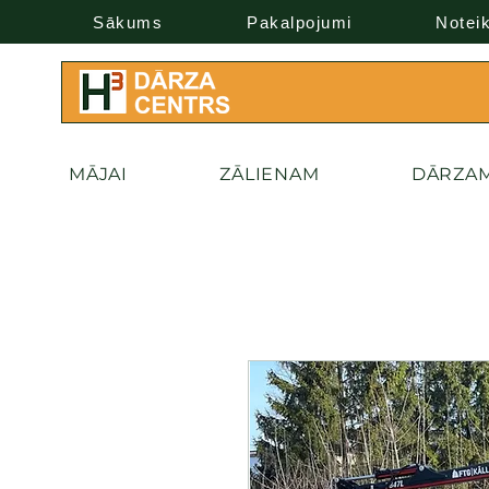
Sākums
Pakalpojumi
Notei
MĀJAI
ZĀLIENAM
DĀRZA