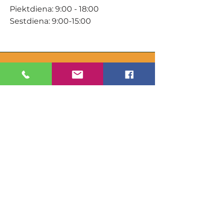
Piektdiena: 9:00 - 18:00
Sestdiena: 9:00-15:00
KONTAKTI
Veikals / E-veikals
+371 27 316 670
info@darzacentrs.lv
Serviss
+371 22 144 433
info@darzacentrs.lv
Adrese:
Ventspils šoseja 10, Jūrmala, LV-
2011