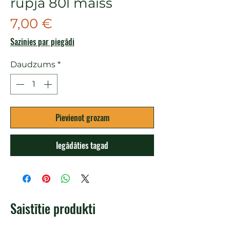
rupjā 80l maiss
Cena
7,00 €
Sazinies par piegādi
Daudzums
*
Pievienot grozam
Iegādāties tagad
Saistītie produkti