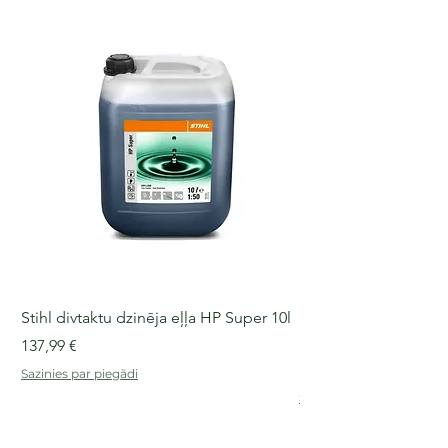
Stihl divtaktu dzinēja eļļa HP Super 10l
Stihl divtaktu dzinēja
ar dozatoru
Cena
137,99 €
Cena
19,99 €
Sazinies par piegādi
Sazinies par piegādi