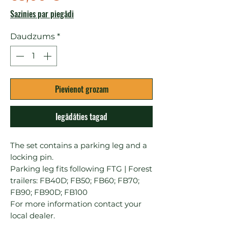
Sazinies par piegādi
Daudzums
*
Pievienot grozam
Iegādāties tagad
The set contains a parking leg and a 
locking pin.

Parking leg fits following FTG | Forest 
trailers: FB40D; FB50; FB60; FB70; 
FB90; FB90D; FB100

For more information contact your 
local dealer.