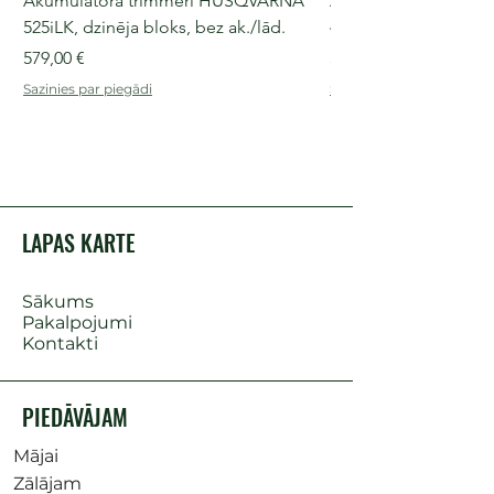
Akumulatora trimmeri HUSQVARNA
Akumulatora motorz
525iLK, dzinēja bloks, bez ak./lād.
435i, 36 V, 30-40 cm s
Cena
Cena
579,00 €
509,00 €
Sazinies par piegādi
Sazinies par piegādi
LAPAS KARTE
Sākums
Pakalpojumi
Kontakti
PIEDĀVĀJAM
Mājai
Zālājam