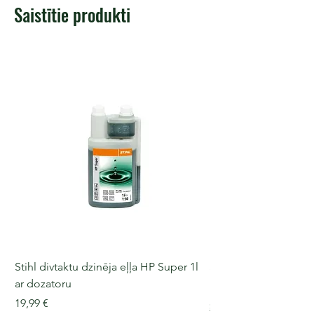
Saistītie produkti
Stihl divtaktu dzinēja eļļa HP Super 1l
Stihl divtaktu dzinēja 
ar dozatoru
Cena
18,57 €
Cena
19,99 €
Sazinies par piegādi