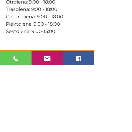
Otrdiena: 9:00 - 18:00
Trešdiena: 9:00 - 18:00
Ceturtdiena: 9:00 - 18:00
Piektdiena: 9:00 - 18:00
Sestdiena: 9:00-15:00
KONTAKTI
Veikals / E-veikals
+371 27 316 670
info@darzacentrs.lv
Serviss
+371 22 144 433
info@darzacentrs.lv
Adrese:
Ventspils šoseja 10, Jūrmala, LV-