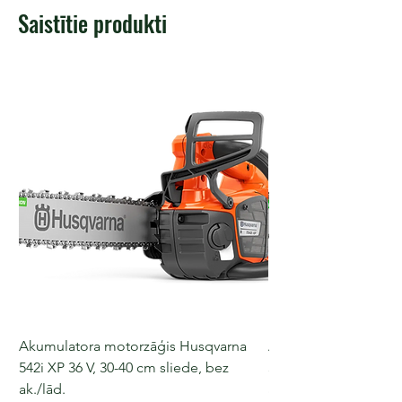
Saistītie produkti
Akumulatora motorzāģis Husqvarna
Akumulatora motorz
542i XP 36 V, 30-40 cm sliede, bez
540i XP, 36 V, 30-40 c
ak./lād.
ak./lād.