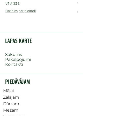
Cena
Cena
919,00 €
909,00 €
Sazinies par piegādi
Sazinies par piegādi
LAPAS KARTE
Sākums
Pakalpojumi
Kontakti
PIEDĀVĀJAM
Mājai
Zālājam
Dārzam
Mežam