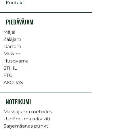
Kontakti
PIEDĀVĀJAM
Mājai
Zālājam
Dārzam
Mežam
Husqvarna
STIHL
FTG
AKCIJAS
NOTEIKUMI
Maksājuma metodes
Uzņēmuma rekvizīti
Saņemšanas punkti