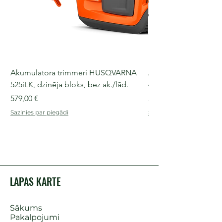
Akumulatora trimmeri HUSQVARNA
Akumulatora motorz
525iLK, dzinēja bloks, bez ak./lād.
435i, 36 V, 30-40 cm s
Cena
Cena
579,00 €
509,00 €
Sazinies par piegādi
Sazinies par piegādi
LAPAS KARTE
Sākums
Pakalpojumi