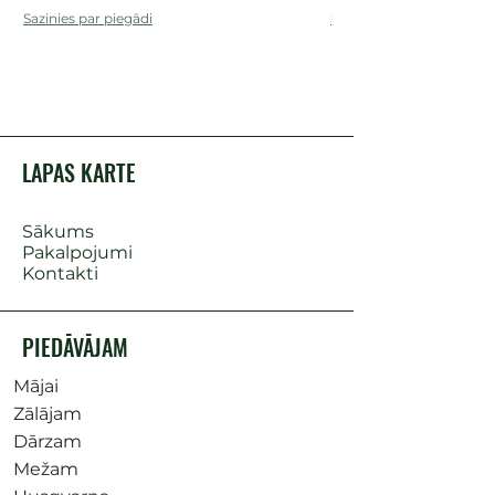
Sazinies par piegādi
Sazinies par piegādi
LAPAS KARTE
Sākums
Pakalpojumi
Kontakti
PIEDĀVĀJAM
Mājai
Zālājam
Dārzam
Mežam