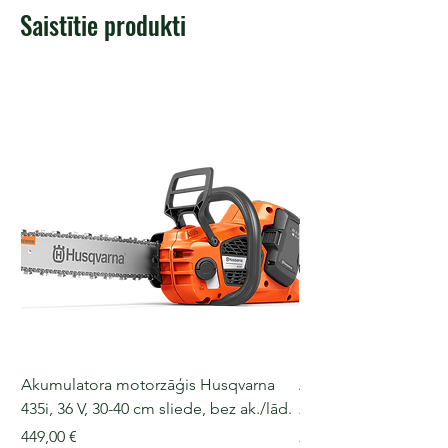
Saistītie produkti
Akumulatora motorzāģis Husqvarna
Akumulatora motorz
435i, 36 V, 30-40 cm sliede, bez ak./lād.
225i, 36 V, 30-35 cm s
Cena
Cena
449,00 €
249,00 €