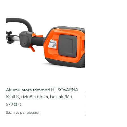
Akumulatora trimmeri HUSQVARNA
Akumulatora motorz
525iLK, dzinēja bloks, bez ak./lād.
435i, 36 V, 30-40 cm s
Cena
Cena
579,00 €
509,00 €
Sazinies par piegādi
Sazinies par piegādi