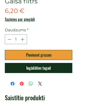
Gaisa filtrs
Cena
6,20 €
Sazinies par piegādi
Daudzums
*
Pievienot grozam
Iegādāties tagad
Saistītie produkti