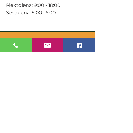
Piektdiena: 9:00 - 18:00
Sestdiena: 9:00-15:00
KONTAKTI
Veikals / E-veikals
+371 27 316 670
info@darzacentrs.lv
Serviss
+371 22 144 433
info@darzacentrs.lv
Adrese:
Ventspils šoseja 10, Jūrmala, LV-
2011