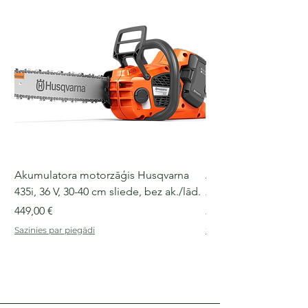
Akumulatora motorzāģis Husqvarna
Akumulatora motorz
435i, 36 V, 30-40 cm sliede, bez ak./lād.
225i, 36 V, 30-35 cm s
Cena
Cena
449,00 €
249,00 €
Sazinies par piegādi
Sazinies par piegādi