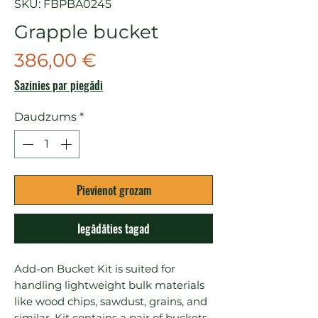
SKU: FBPBA0245
Grapple bucket
Cena
386,00 €
Sazinies par piegādi
Daudzums
*
Pievienot grozam
Iegādāties tagad
Add-on Bucket Kit is suited for 
handling lightweight bulk materials 
like wood chips, sawdust, grains, and 
similar. Kit contains a pair of buckets 