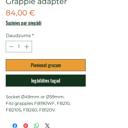
Grapple adapter
Cena
84,00 €
Sazinies par piegādi
Daudzums
*
Pievienot grozam
Iegādāties tagad
Socket Ø49mm or Ø59mm.

Fits grapples FB190WF, FB210, 
FB210S, FB260, FB120V.