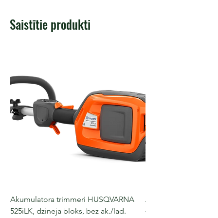
Saistītie produkti
Akumulatora trimmeri HUSQVARNA
Akumulatora motorz
525iLK, dzinēja bloks, bez ak./lād.
435i, 36 V, 30-40 cm s