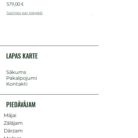
Cena
Cena
579,00 €
509,00 €
Sazinies par piegādi
Sazinies par piegādi
LAPAS KARTE
Sākums
Pakalpojumi
Kontakti
PIEDĀVĀJAM
Mājai
Zālājam
Dārzam