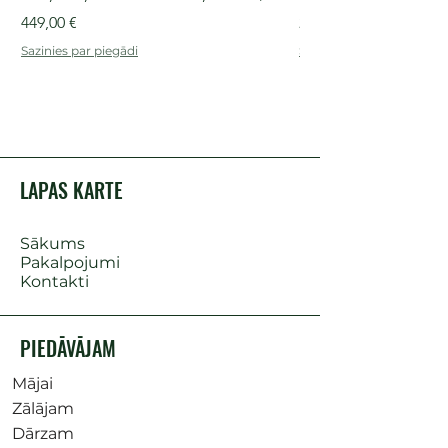
Cena
Cena
449,00 €
249,00 €
Sazinies par piegādi
Sazinies par piegādi
LAPAS KARTE
Sākums
Pakalpojumi
Kontakti
PIEDĀVĀJAM
Mājai
Zālājam
Dārzam