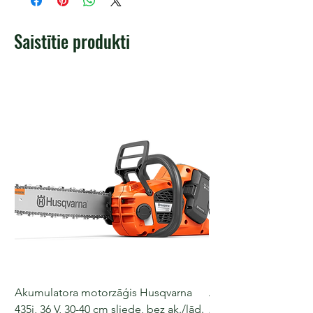
Saistītie produkti
Akumulatora motorzāģis Husqvarna
Akumulatora motorz
435i, 36 V, 30-40 cm sliede, bez ak./lād.
225i, 36 V, 30-35 cm s