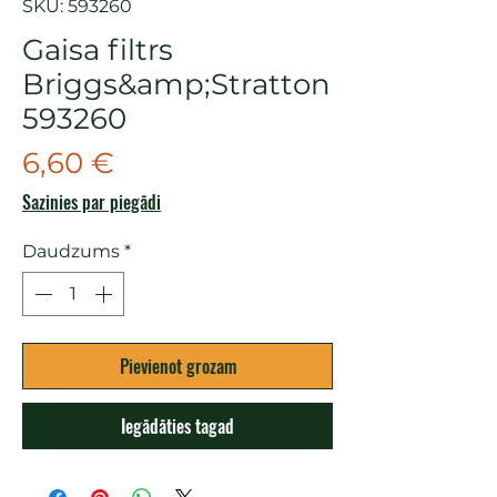
SKU: 593260
Gaisa filtrs
Briggs&amp;Stratton
593260
Cena
6,60 €
Sazinies par piegādi
Daudzums
*
Pievienot grozam
Iegādāties tagad