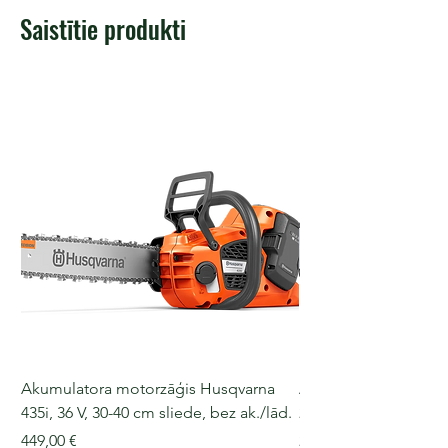
Saistītie produkti
Akumulatora motorzāģis Husqvarna
Akumulatora motorz
435i, 36 V, 30-40 cm sliede, bez ak./lād.
225i, 36 V, 30-35 cm s
Cena
Cena
449,00 €
249,00 €