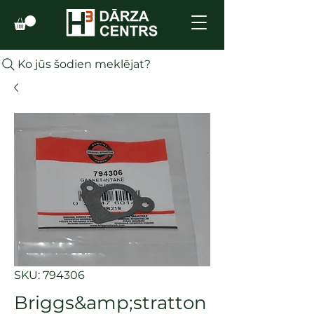
Ko jūs šodien meklējat?
SKU: 794306
Briggs&amp;stratton