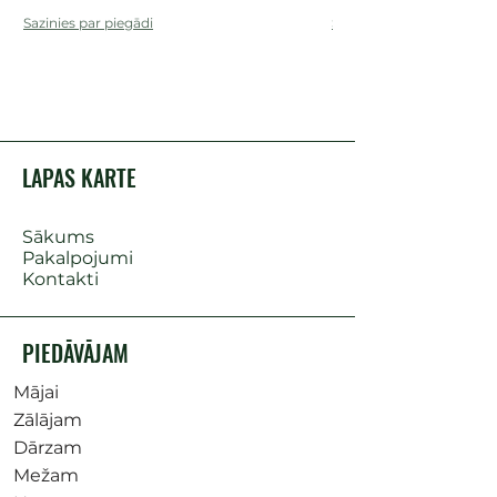
Sazinies par piegādi
Sazinies par piegādi
LAPAS KARTE
Sākums
Pakalpojumi
Kontakti
PIEDĀVĀJAM
Mājai
Zālājam
Dārzam
Mežam