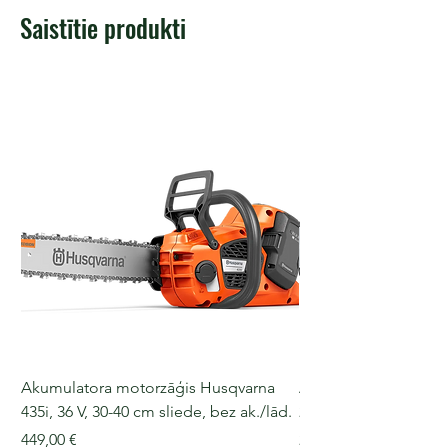
Saistītie produkti
Akumulatora motorzāģis Husqvarna
Akumulatora motorz
435i, 36 V, 30-40 cm sliede, bez ak./lād.
225i, 36 V, 30-35 cm s
Cena
Cena
449,00 €
249,00 €