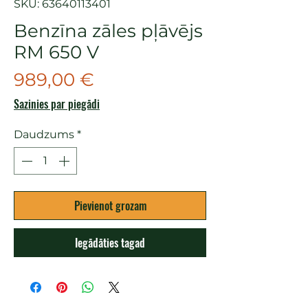
SKU: 63640113401
Benzīna zāles pļāvējs
RM 650 V
Cena
989,00 €
Sazinies par piegādi
Daudzums
*
Pievienot grozam
Iegādāties tagad