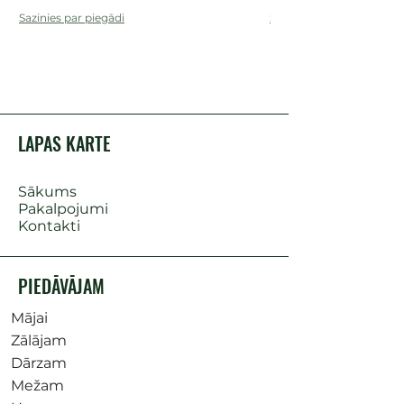
Sazinies par piegādi
Sazinies par piegādi
LAPAS KARTE
Sākums
Pakalpojumi
Kontakti
PIEDĀVĀJAM
Mājai
Zālājam
Dārzam
Mežam