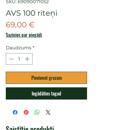
SKU: 69090071052
AVS 100 riteņi
Cena
69,00 €
Sazinies par piegādi
Daudzums
*
Pievienot grozam
Iegādāties tagad
Saistītie produkti