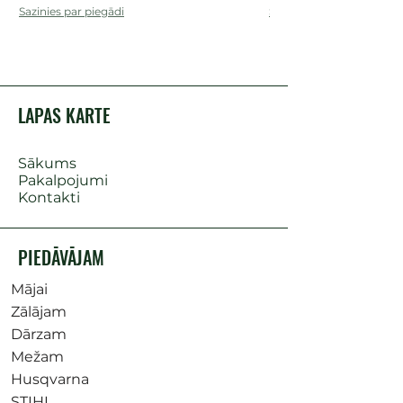
Sazinies par piegādi
Sazinies par piegādi
LAPAS KARTE
Sākums
Pakalpojumi
Kontakti
PIEDĀVĀJAM
Mājai
Zālājam
Dārzam
Mežam
Husqvarna
STIHL