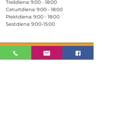
Trešdiena: 9:00 - 18:00
Ceturtdiena: 9:00 - 18:00
Piektdiena: 9:00 - 18:00
Sestdiena: 9:00-15:00
KONTAKTI
Veikals / E-veikals
+371 27 316 670
info@darzacentrs.lv
Serviss
+371 22 144 433
info@darzacentrs.lv
Adrese:
Ventspils šoseja 10, Jūrmala, LV-
2011