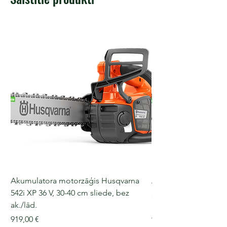
Akumulatora motorzāģis Husqvarna
Akumulatora motorz
542i XP 36 V, 30-40 cm sliede, bez
540i XP, 36 V, 30-40 c
ak./lād.
ak./lād.
Cena
Cena
919,00 €
909,00 €