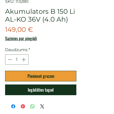
SKU: 113280
Akumulators B 150 Li
AL-KO 36V (4.0 Ah)
Cena
149,00 €
Sazinies par piegādi
Daudzums
*
Pievienot grozam
Iegādāties tagad