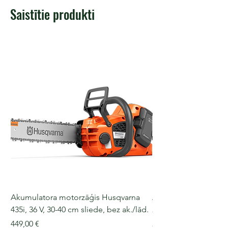
Saistītie produkti
Akumulatora motorzāģis Husqvarna
Akumulatora motorz
435i, 36 V, 30-40 cm sliede, bez ak./lād.
225i, 36 V, 30-35 cm s
Cena
Cena
449,00 €
249,00 €