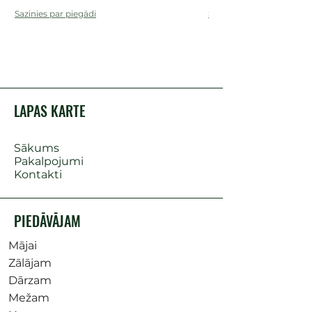
Sazinies par piegādi
Sazinies par piegādi
LAPAS KARTE
Sākums
Pakalpojumi
Kontakti
PIEDĀVĀJAM
Mājai
Zālājam
Dārzam
Mežam