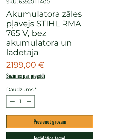
SKU: 63920111400
Akumulatora zāles
pļāvējs STIHL RMA
765 V, bez
akumulatora un
lādētāja
Cena
2199,00 €
Sazinies par piegādi
Daudzums
*
Pievienot grozam
Iegādāties tagad