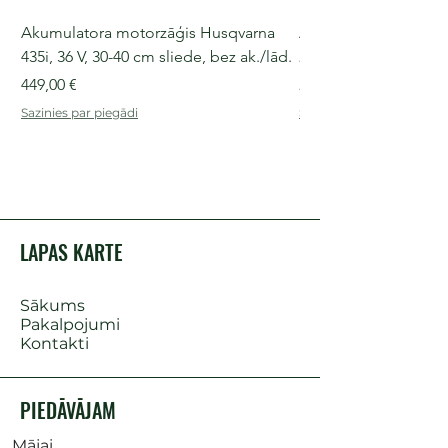
Akumulatora motorzāģis Husqvarna
Akumulatora motorz
435i, 36 V, 30-40 cm sliede, bez ak./lād.
225i, 36 V, 30-35 cm s
Cena
Cena
449,00 €
249,00 €
Sazinies par piegādi
Sazinies par piegādi
LAPAS KARTE
Sākums
Pakalpojumi
Kontakti
PIEDĀVĀJAM
Mājai