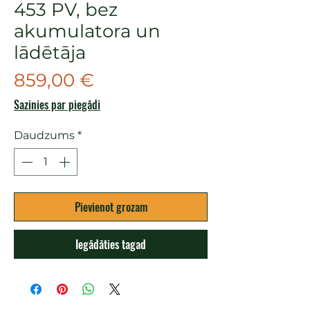
453 PV, bez
akumulatora un
lādētāja
Cena
859,00 €
Sazinies par piegādi
Daudzums
*
Pievienot grozam
Iegādāties tagad