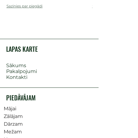
Sazinies par piegādi
Sazinies par piegādi
LAPAS KARTE
Sākums
Pakalpojumi
Kontakti
PIEDĀVĀJAM
Mājai
Zālājam
Dārzam
Mežam