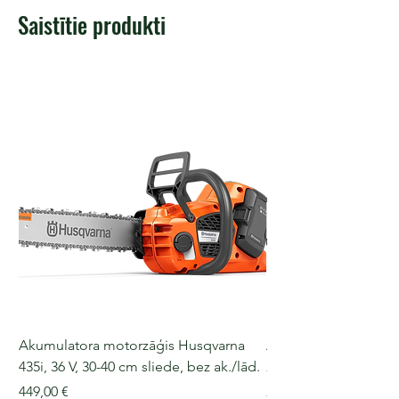
Saistītie produkti
Akumulatora motorzāģis Husqvarna
Akumulatora motorz
435i, 36 V, 30-40 cm sliede, bez ak./lād.
225i, 36 V, 30-35 cm s
Cena
Cena
449,00 €
249,00 €