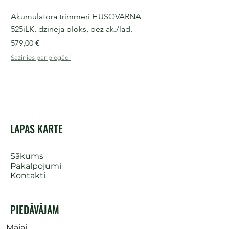
Akumulatora trimmeri HUSQVARNA
Akumulatora motorz
525iLK, dzinēja bloks, bez ak./lād.
435i, 36 V, 30-40 cm s
Cena
Cena
579,00 €
509,00 €
Sazinies par piegādi
Sazinies par piegādi
LAPAS KARTE
Sākums
Pakalpojumi
Kontakti
PIEDĀVĀJAM
Mājai