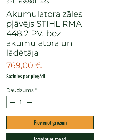
SKU: 63580111435
Akumulatora zāles
pļāvējs STIHL RMA
448.2 PV, bez
akumulatora un
lādētāja
Cena
769,00 €
Sazinies par piegādi
Daudzums
*
Pievienot grozam
Iegādāties tagad