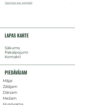
Sazinies par piegādi
Sazinies par piegādi
LAPAS KARTE
Sākums
Pakalpojumi
Kontakti
PIEDĀVĀJAM
Mājai
Zālājam
Dārzam
Mežam
Husqvarna