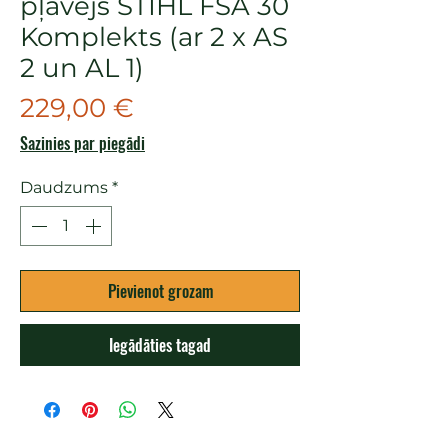
pļāvējs STIHL FSA 30
Komplekts (ar 2 x AS
2 un AL 1)
Cena
229,00 €
Sazinies par piegādi
Daudzums
*
Pievienot grozam
Iegādāties tagad