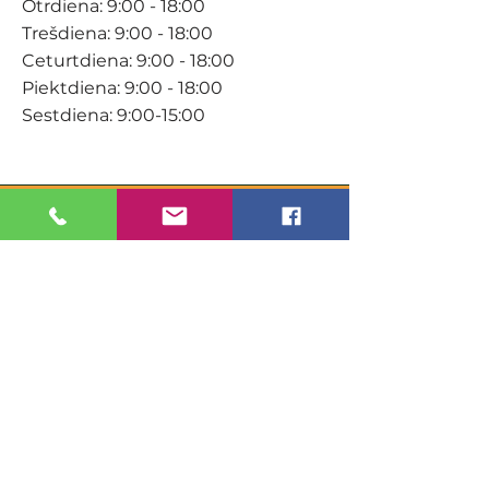
Otrdiena: 9:00 - 18:00
Trešdiena: 9:00 - 18:00
Ceturtdiena: 9:00 - 18:00
Piektdiena: 9:00 - 18:00
Sestdiena: 9:00-15:00
KONTAKTI
Veikals / E-veikals
+371 27 316 670
info@darzacentrs.lv
Serviss
+371 22 144 433
info@darzacentrs.lv
Adrese:
Ventspils šoseja 10, Jūrmala, LV-