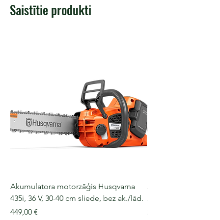
Saistītie produkti
Akumulatora motorzāģis Husqvarna
Akumulatora motorz
435i, 36 V, 30-40 cm sliede, bez ak./lād.
225i, 36 V, 30-35 cm s
Cena
Cena
449,00 €
249,00 €