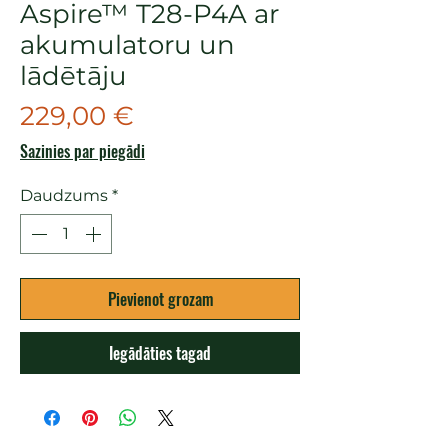
Aspire™ T28-P4A ar
akumulatoru un
lādētāju
Cena
229,00 €
Sazinies par piegādi
Daudzums
*
Pievienot grozam
Iegādāties tagad