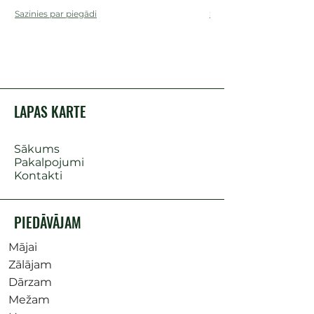
Sazinies par piegādi
Sazinies par piegādi
LAPAS KARTE
Sākums
Pakalpojumi
Kontakti
PIEDĀVĀJAM
Mājai
Zālājam
Dārzam
Mežam