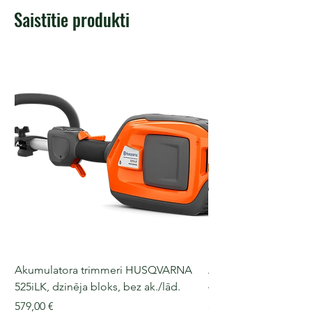
Saistītie produkti
Akumulatora trimmeri HUSQVARNA
Akumulatora motorz
525iLK, dzinēja bloks, bez ak./lād.
435i, 36 V, 30-40 cm s
Cena
Cena
579,00 €
509,00 €