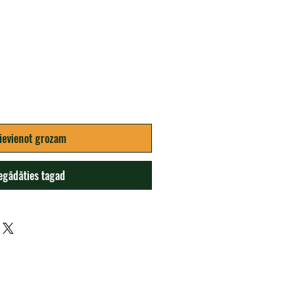
ena
ievienot grozam
egādāties tagad