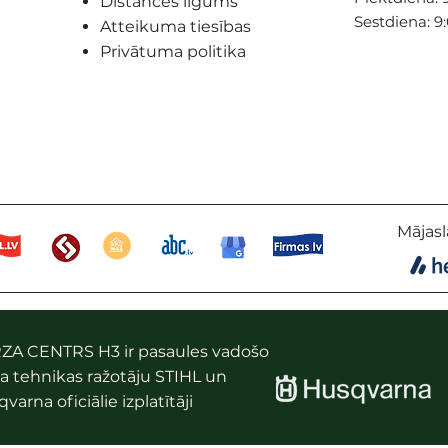
Distances līgums
Sestdiena: 9
Atteikuma tiesības
Privātuma politika
Mājasl
ZA CENTRS H3 ir pasaules vadošo
a tehnikas ražotāju STIHL un
varna oficiālie izplatītāji