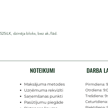
iLK, dzinēja bloks, bez ak./lād.
NOTEIKUMI
DARBA L
Maksājuma metodes
Pirmdiena: 9
Otrdiena: 9:0
Uzņēmuma rekvizīti
Trešdiena: 9:
Saņemšanas punkti
Ceturtdiena: 
Pasūtījumu piegāde
Piektdiena: 9