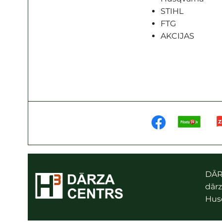
STIHL
FTG
AKCIJAS
DĀR
dārz
Husq