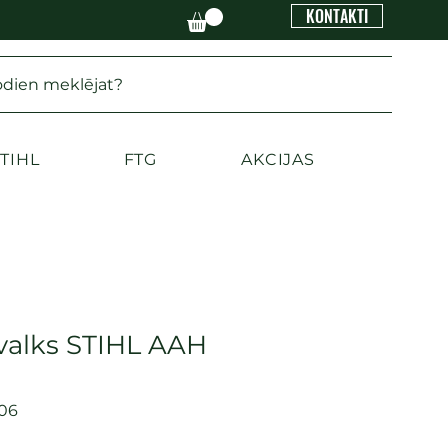
KONTAKTI
odien meklējat?
TIHL
FTG
AKCIJAS
valks STIHL AAH
06