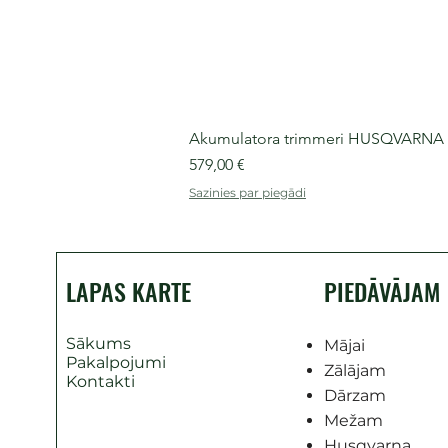
Akumulatora trimmeri HUSQVARNA 525
Cena
579,00 €
Sazinies par piegādi
LAPAS KARTE
PIEDĀVĀJAM
Sākums
Mājai
Pakalpojumi
Zālājam
Kontakti
Dārzam
Mežam
Husqvarna