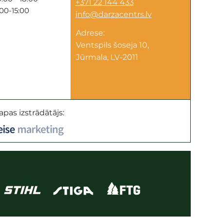
+371 22 144 433
:00-15:00
info@darzacentrs.lv
Adrese:
Ventspils šoseja 10,
Jūrmala, LV-2011
apas izstrādātājs: