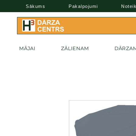
Sākums
Pakalpojumi
Notei
MĀJAI
ZĀLIENAM
DĀRZA