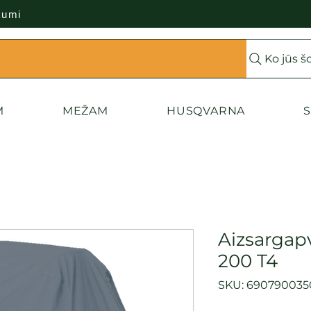
kumi
Ko jūs š
M
MEŽAM
HUSQVARNA
S
Aizsargap
200 T4
SKU: 690790035