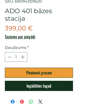
SKU: 69094309620
ADO 401 bāzes
stacija
Cena
399,00 €
Sazinies par piegādi
Daudzums
*
Pievienot grozam
Iegādāties tagad