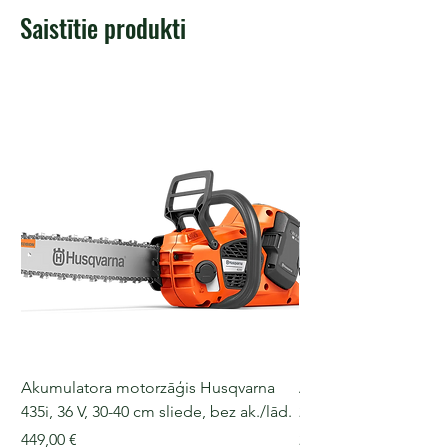
Saistītie produkti
Akumulatora motorzāģis Husqvarna
Akumulatora motorz
435i, 36 V, 30-40 cm sliede, bez ak./lād.
225i, 36 V, 30-35 cm s
Cena
Cena
449,00 €
249,00 €