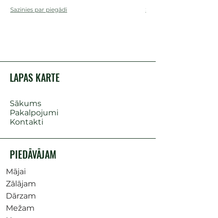
Sazinies par piegādi
Sazinies par piegādi
LAPAS KARTE
Sākums
Pakalpojumi
Kontakti
PIEDĀVĀJAM
Mājai
Zālājam
Dārzam
Mežam