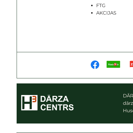
FTG
AKCIJAS
DĀR
dārz
Husq