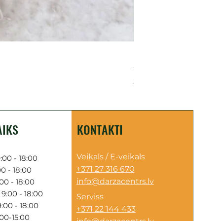
Plywood floor lining
Cena
499,00 €
Sazinies par piegādi
AIKS
KONTAKTI
Veikals / E-veikals
:00 - 18:00
+371 27 316 670
0 - 18:00
info@darzacentrs.lv
00 - 18:00
9:00 - 18:00
Serviss
:00 - 18:00
+371 22 144 433
:00-15:00