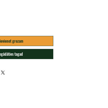
ievienot grozam
egādāties tagad