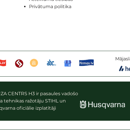
Privātuma politika
Mājasl
ZA CENTRS H3 ir pasaules vadošo
a tehnikas ražotāju STIHL un
varna oficiālie izplatītāji