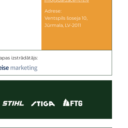
info@darzacentrs.lv
Adrese:
Ventspils šoseja 10,
Jūrmala, LV-2011
apas izstrādātājs: