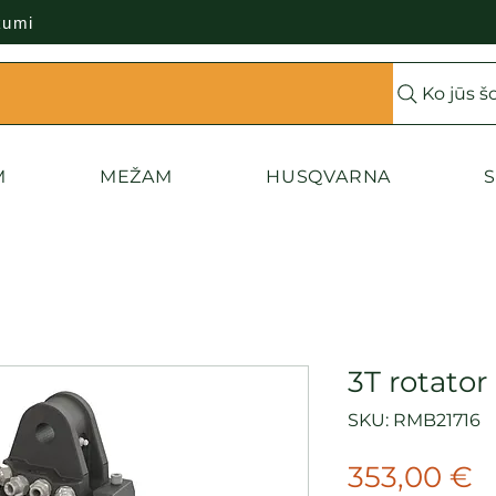
kumi
Ko jūs š
M
MEŽAM
HUSQVARNA
S
3T rotato
SKU: RMB21716
C
353,00 €