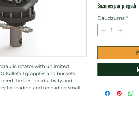
Sazinies par piegādi
Daudzums
*
P
draulic rotator with unlimited 
I
G Källefall grapples and buckets.

 need the best productivity and 
estry for loading and unloading small 