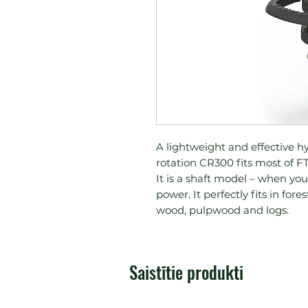
A lightweight and effective hy
rotation CR300 fits most of FT
It is a shaft model – when you
power. It perfectly fits in for
wood, pulpwood and logs.
Saistītie produkti