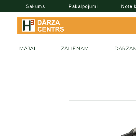
Sākums
Pakalpojumi
Notei
MĀJAI
ZĀLIENAM
DĀRZA