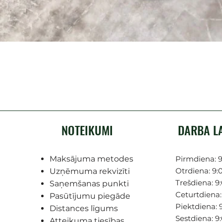
NOTEIKUMI
DARBA L
Maksājuma metodes
Pirmdiena: 9
Otrdiena: 9:0
Uzņēmuma rekvizīti
Trešdiena: 9:
Saņemšanas punkti
Ceturtdiena: 
Pasūtījumu piegāde
Piektdiena: 9
Distances līgums
Sestdiena: 9
Atteikuma tiesības