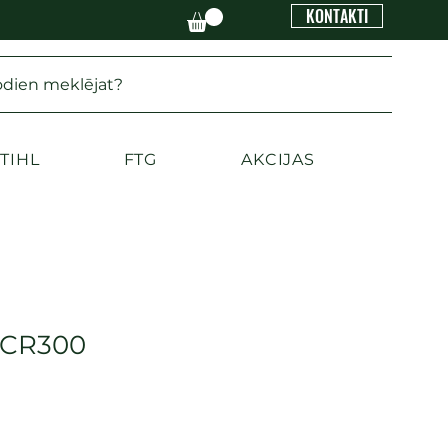
KONTAKTI
odien meklējat?
TIHL
FTG
AKCIJAS
r CR300
ena