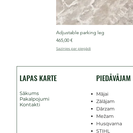
Adjustable parking leg
Cena
465,00 €
Sazinies par piegādi
LAPAS KARTE
PIEDĀVĀJAM
Sākums
Mājai
Pakalpojumi
Zālājam
Kontakti
Dārzam
Mežam
Husqvarna
STIHL