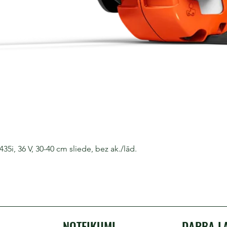
i, 36 V, 30-40 cm sliede, bez ak./lād.
NOTEIKUMI
DARBA L