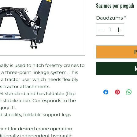
Sazinies par piegādi
Daudzums
*
P
y is used to hitch forestry cranes to 
I
 a three-point linkage system. This 
 a tractor user which needs flexibly 
 tractor attachments.

4 standard and has foldable (flap 
 stabilization. Corresponds to the 
stability, foldable support legs
fficient for desired crane operation
itionally independent hydraulic