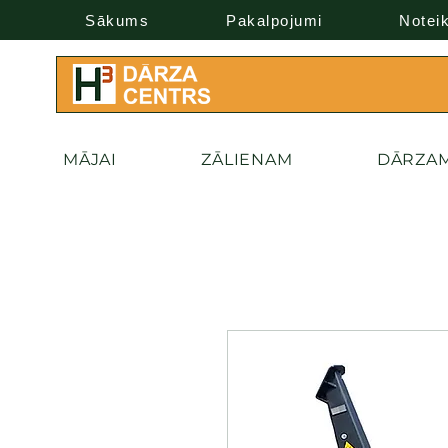
Sākums
Pakalpojumi
Notei
MĀJAI
ZĀLIENAM
DĀRZA