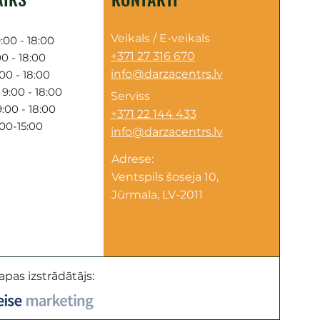
Veikals / E-veikals
:00 - 18:00
+371 27 316 670
0 - 18:00
info@darzacentrs.lv
00 - 18:00
9:00 - 18:00
Serviss
:00 - 18:00
+371 22 144 433
:00-15:00
info@darzacentrs.lv
Adrese:
Ventspils šoseja 10,
Jūrmala, LV-2011
apas izstrādātājs: