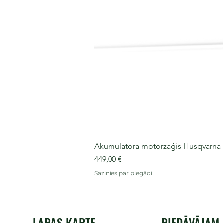
Akumulatora motorzāģis Husqvarna 435
Cena
449,00 €
Sazinies par piegādi
LAPAS KARTE
PIEDĀVĀJAM