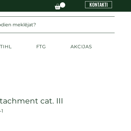
KONTAKTI
odien meklējat?
TIHL
FTG
AKCIJAS
tachment cat. III
-1
Cena