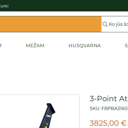
kumi
Ko jūs š
M
MEŽAM
HUSQVARNA
S
3-Point At
SKU: FBPBA3160
3825,00 €