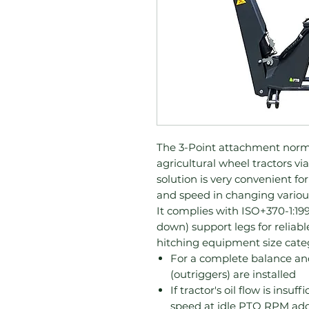
The 3-Point attachment normall
agricultural wheel tractors via
solution is very convenient for
and speed in changing various
It complies with ISO+370-1:199
down) support legs for reliable
For a complete balance and 
(outriggers) are installed
If tractor's oil flow is insu
speed at idle PTO RPM add