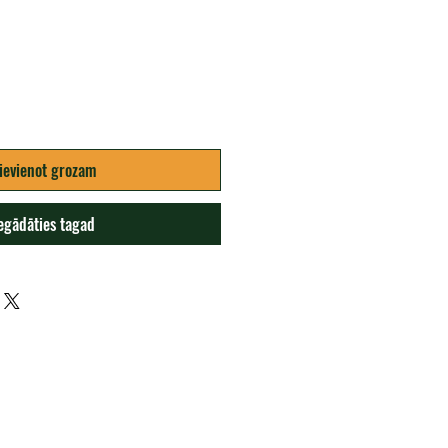
ievienot grozam
egādāties tagad